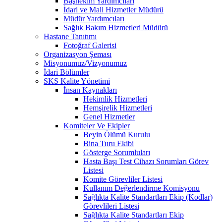
Başhekim Yardımcıları
İdari ve Mali Hizmetler Müdürü
Müdür Yardımcıları
Sağlık Bakım Hizmetleri Müdürü
Hastane Tanıtımı
Fotoğraf Galerisi
Organizasyon Şeması
Misyonumuz/Vizyonumuz
İdari Bölümler
SKS Kalite Yönetimi
İnsan Kaynakları
Hekimlik Hizmetleri
Hemşirelik Hizmetleri
Genel Hizmetler
Komiteler Ve Ekipler
Beyin Ölümü Kurulu
Bina Turu Ekibi
Gösterge Sorumluları
Hasta Başı Test Cihazı Sorumları Görev
Listesi
Komite Görevliler Listesi
Kullanım Değerlendirme Komisyonu
Sağlıkta Kalite Standartları Ekip (Kodlar)
Görevlileri Listesi
Sağlıkta Kalite Standartları Ekip