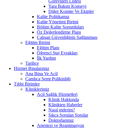
Görevlileri Listesi
Yara Bakım Konseyi
Diğer Komite Ve Ekipler
Kalite Politikamız
Kalite Yönetimi Birimi
Bölüm Kalite Sorumluları
Öz Değerlendirme Planı
Çalışan Güvenliğinin Sağlanması
Eğitim Birimi
Eğitim Planı
Öğrenci Staj Evrakları
İlk Yardım
Tarihçe
Hizmet Binalarımız
Ana Bina Ve Acil
Çamlıca Semt Polikinliği
Tıbbi Birimler
Kliniklerimiz
Acil Sağlık Hizmetleri
Klinik Hakkında
Klinikten Haberler
Nasıl giderim?
Sıkça Sorulan Sorular
Doktorlarımız
Anestezi ve Reanimasyon