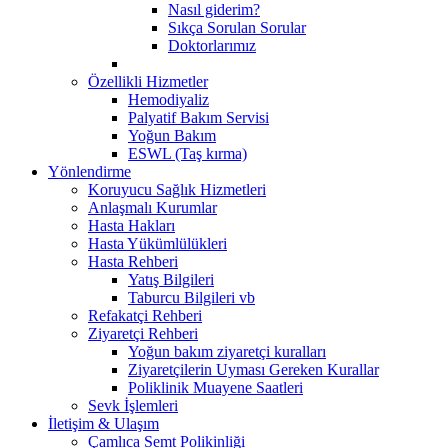
Nasıl giderim?
Sıkça Sorulan Sorular
Doktorlarımız
Özellikli Hizmetler
Hemodiyaliz
Palyatif Bakım Servisi
Yoğun Bakım
ESWL (Taş kırma)
Yönlendirme
Koruyucu Sağlık Hizmetleri
Anlaşmalı Kurumlar
Hasta Hakları
Hasta Yükümlülükleri
Hasta Rehberi
Yatış Bilgileri
Taburcu Bilgileri vb
Refakatçi Rehberi
Ziyaretçi Rehberi
Yoğun bakım ziyaretçi kuralları
Ziyaretçilerin Uyması Gereken Kurallar
Poliklinik Muayene Saatleri
Sevk İşlemleri
İletişim & Ulaşım
Çamlıca Semt Polikinliği