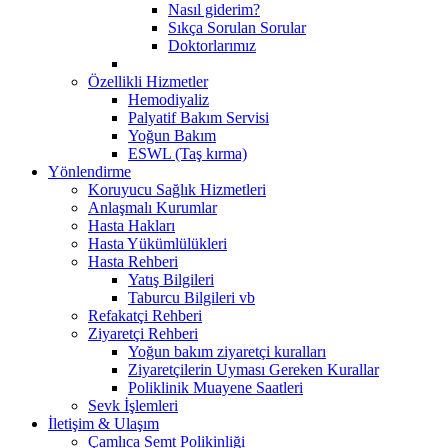
Nasıl giderim?
Sıkça Sorulan Sorular
Doktorlarımız
Özellikli Hizmetler
Hemodiyaliz
Palyatif Bakım Servisi
Yoğun Bakım
ESWL (Taş kırma)
Yönlendirme
Koruyucu Sağlık Hizmetleri
Anlaşmalı Kurumlar
Hasta Hakları
Hasta Yükümlülükleri
Hasta Rehberi
Yatış Bilgileri
Taburcu Bilgileri vb
Refakatçi Rehberi
Ziyaretçi Rehberi
Yoğun bakım ziyaretçi kuralları
Ziyaretçilerin Uyması Gereken Kurallar
Poliklinik Muayene Saatleri
Sevk İşlemleri
İletişim & Ulaşım
Çamlıca Semt Polikinliği