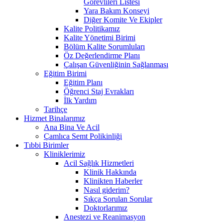
Görevlileri Listesi
Yara Bakım Konseyi
Diğer Komite Ve Ekipler
Kalite Politikamız
Kalite Yönetimi Birimi
Bölüm Kalite Sorumluları
Öz Değerlendirme Planı
Çalışan Güvenliğinin Sağlanması
Eğitim Birimi
Eğitim Planı
Öğrenci Staj Evrakları
İlk Yardım
Tarihçe
Hizmet Binalarımız
Ana Bina Ve Acil
Çamlıca Semt Polikinliği
Tıbbi Birimler
Kliniklerimiz
Acil Sağlık Hizmetleri
Klinik Hakkında
Klinikten Haberler
Nasıl giderim?
Sıkça Sorulan Sorular
Doktorlarımız
Anestezi ve Reanimasyon