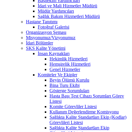
Başhekim Yardımcıları
İdari ve Mali Hizmetler Müdürü
Müdür Yardımcıları
Sağlık Bakım Hizmetleri Müdürü
Hastane Tanıtımı
Fotoğraf Galerisi
Organizasyon Şeması
Misyonumuz/Vizyonumuz
İdari Bölümler
SKS Kalite Yönetimi
İnsan Kaynakları
Hekimlik Hizmetleri
Hemşirelik Hizmetleri
Genel Hizmetler
Komiteler Ve Ekipler
Beyin Ölümü Kurulu
Bina Turu Ekibi
Gösterge Sorumluları
Hasta Başı Test Cihazı Sorumları Görev
Listesi
Komite Görevliler Listesi
Kullanım Değerlendirme Komisyonu
Sağlıkta Kalite Standartları Ekip (Kodlar)
Görevlileri Listesi
Sağlıkta Kalite Standartları Ekip